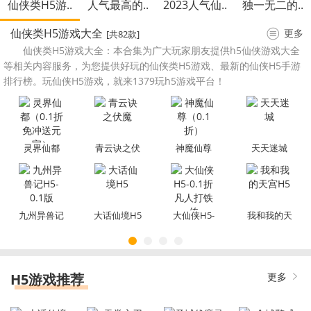
仙侠类H5游..
人气最高的..
2023人气仙..
独一无二的..
仙侠类H5游戏大全
更多
[共82款]
仙侠类H5游戏大全：本合集为广大玩家朋友提供h5仙侠游戏大全
等相关内容服务，为您提供好玩的仙侠类H5游戏、最新的仙侠H5手游
排行榜。玩仙侠H5游戏，就来1379玩h5游戏平台！
灵界仙都
青云诀之伏
神魔仙尊
天天迷城
（0.1折免冲
魔
（0.1 折）
送元宝）
九州异兽记
大话仙境H5
大仙侠H5-
我和我的天
H5-0.1版
0.1折凡人打
宫H5
铁传
H5游戏推荐
更多