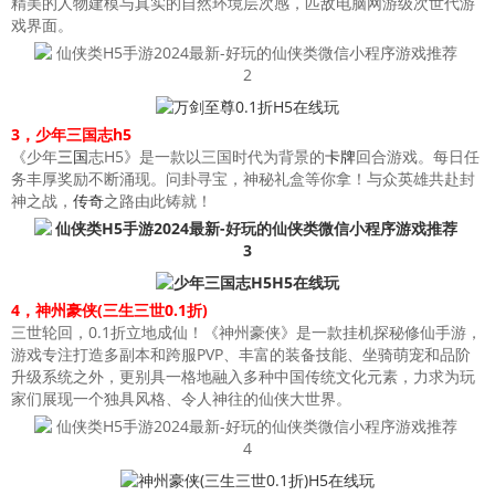
精美的人物建模与真实的自然环境层次感，匹敌电脑网游级次世代游
戏界面。
3，少年三国志h5
《少年
三国
志H5》是一款以三国时代为背景的
卡牌
回合游戏。每日任
务丰厚奖励不断涌现。问卦寻宝，神秘礼盒等你拿！与众英雄共赴封
神之战，
传奇
之路由此铸就！
4，神州豪侠(三生三世0.1折)
三世轮回，0.1折立地成仙！《神州豪侠》是一款挂机探秘修仙手游，
游戏专注打造多副本和跨服PVP、丰富的装备技能、坐骑萌宠和品阶
升级系统之外，更别具一格地融入多种中国传统文化元素，力求为玩
家们展现一个独具风格、令人神往的仙侠大世界。