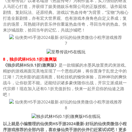
《至尊传说》以著名端游《热血传奇》为制作蓝本，实力强劲的研发
人马匠心打造，并获得了娱美德娱乐有限公司的正版授权。该作延续
剧情、复刻玩法、还原经典。游戏以“热血传奇”为背景，“宝物”为核心
打造全新剧情，亦有宏大世界观、也有游戏本身角色自定义养成；复
古的场景，耳熟能详的音乐伴你重返热血传奇，寻回当年的热血。快
来沙城战歌，拾回当年的记忆，共战沙城吧！
8，独步武林H5(0.1折)激爽版
《独步武林H5(0.1折)激爽版》
是一款细腻的水墨风放置类武侠游戏。
精妙的游戏画面完美地呈现了一个恩怨武林，将你置身于乱世之中的
江湖！刀光剑影的超清画质，轻松挂机的愉快体验，百种神功的爽快
战斗，让你欲罢不能。还能结识诸多豪侠随你出战，开宗立派成就一
代宗师！现在加入还有0.1折充值折扣，快来一起开启你的仙途之路
吧！
以上就是小编整理的仙侠类H5手游2024最新-好玩的仙侠类微信小程
序游戏推荐的全部内容，喜欢修仙类手游的伙伴们赶紧试试吧！更多