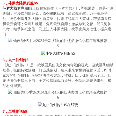
5，斗罗大陆罗刹服h5
斗罗大陆
罗刹服h5
正版授权巨作《斗罗大陆》H5震撼来袭；原著小说
改编，沉浸式剧情还原，原创
策略
玩法，多武魂觉醒，万千魂环搭
配，与你创造斗罗大陆的新篇章！快来征战星斗大森林，狩猎魂兽获
得最强魂环；争霸斗魂场，角逐最强魂师；激战杀戮之都、通关海神
九考，继承神祇之位！马上进入斗罗大陆，携手史莱克七怪，振兴唐
门！
6，九州仙剑传3
《九州仙剑传3》是一款以国风仙侠文化为背景的游戏。游戏画风细腻
唯美，技能特效炫丽，打击感强烈，给人带来愉悦的视觉享受；即时
紧凑的打斗机制让玩家畅快体验游戏，挂机升级，休闲娱乐至上。仙
宠法阵仙器层出不穷，全方位保障战力提升。创新玩法奇遇事件，极
品材料掉落。
7，至尊传说h5