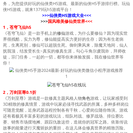
务，为您提供好玩的仙侠类H5游戏、最新的仙侠H5手游排行榜。玩仙
侠H5游戏，就来1379玩h5游戏平台！
>>>仙侠类H5游戏大全<<<
>>>
国风唯美修仙类世界<<<
1，
苍穹飞仙h5
《苍穹飞仙》是一款手机上的
修仙
游戏，为什么要修仙？因为现实世
界很残酷，实力为尊，修仙能提高实力更好的生存；因为有生老病
死，生离死别，修仙可以超脱生死。御剑乘风来，除魔天地间，仙人
抚我顶，结发受长生~真实的修真生涯，勾心斗角尔虞我诈，拜师收
徒，宗门任务，一起的一切，都等你来体验发掘，我在修仙世界等
你！
2，万剑至尊0.1折
《万剑至尊》游戏是一款修真主题风格人物
角色
游戏，让玩家感受到
3D精致的修真情景，游戏中玩家必须寻找武器的所属，多种多样岗位
可随意觉醒，近身武器远程控制各有千秋，心爱岗位随你饰演。游戏
还有着极其丰富多彩的游戏玩法，组队对战、修罗战场、排位赛比
赛、销售市场摆地摊、跟踪仇敌这些，造就你的冠军之路。依靠传说
故事的能量进行灭魔斩妖的重担，在这儿体会修真世界的精致历险。