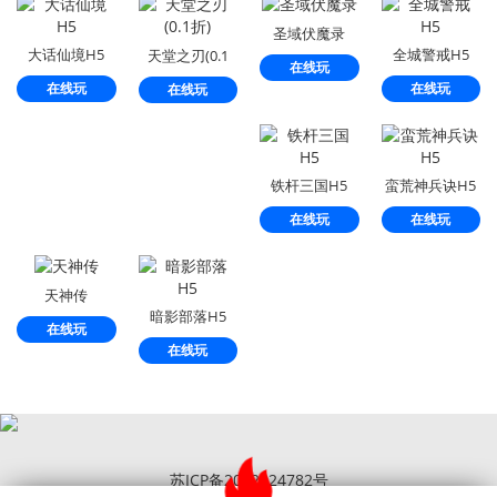
圣域伏魔录
大话仙境H5
全城警戒H5
天堂之刃(0.1
在线玩
折)
在线玩
在线玩
在线玩
铁杆三国H5
蛮荒神兵诀H5
在线玩
在线玩
天神传
暗影部落H5
在线玩
在线玩
苏ICP备2022024782号