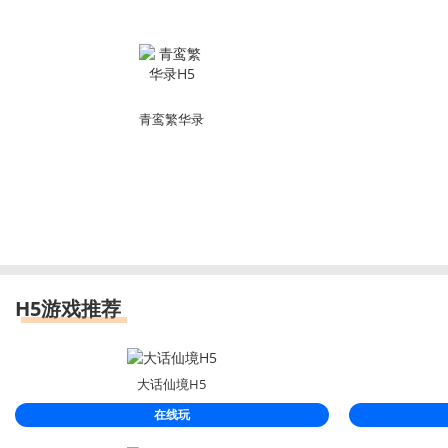
青鸾繁华录
H5
H5游戏推荐
大话仙境H5
在线玩