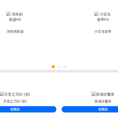
消失的轨迹
小宝当皇帝
H5
h5
天堂之刃(0.1折)
圣域伏魔录
在线玩
在线玩