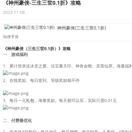
《神州豪侠-三生三世0.1折》攻略
2023-11-08
神州豪侠(三生三世0.1折)
仙侠手游
《
神州豪侠
（
三生三世0.1折
）》
攻略
一、
游戏福利
1、累计登录送冰灵之翼、法宝番天印、神兽金蟾、灵萤仙草。海量福
2、在线奖励、每日签到、等级奖励领不停
3、每日一元
礼包
，海量奖励。每天都可以买，实际只需0.01元
二、
付费最优化
1、首充送3日奖励：极品神兵、极品翅膀、极品时装、头像框、6阶红