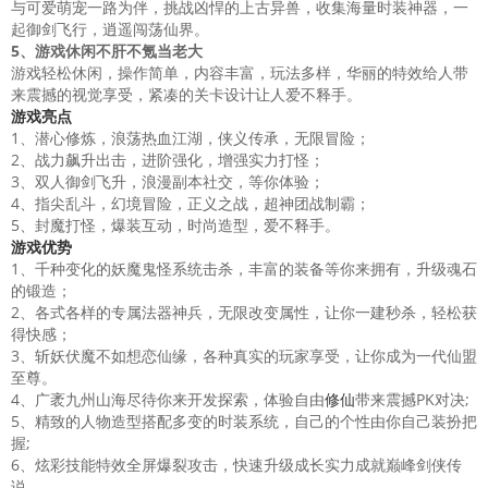
与可爱萌宠一路为伴，挑战凶悍的上古异兽，收集海量时装神器，一
起御剑飞行，逍遥闯荡仙界。
5、游戏休闲不肝不氪当老大
游戏轻松休闲，操作简单，内容丰富，玩法多样，华丽的特效给人带
来震撼的视觉享受，紧凑的关卡设计让人爱不释手。
游戏亮点
1、潜心修炼，浪荡热血江湖，侠义传承，无限冒险；
2、战力飙升出击，进阶强化，增强实力打怪；
3、双人御剑飞升，浪漫副本社交，等你体验；
4、指尖乱斗，幻境冒险，正义之战，超神团战制霸；
5、封魔打怪，爆装互动，时尚造型，爱不释手。
游戏优势
1、千种变化的妖魔鬼怪系统击杀，丰富的装备等你来拥有，升级魂石
的锻造；
2、各式各样的专属法器神兵，无限改变属性，让你一建秒杀，轻松获
得快感；
3、斩妖伏魔不如想恋仙缘，各种真实的玩家享受，让你成为一代仙盟
至尊。
4、广袤九州山海尽待你来开发探索，体验自由
修仙
带来震撼PK对决;
5、精致的人物造型搭配多变的时装系统，自己的个性由你自己装扮把
握;
6、炫彩技能特效全屏爆裂攻击，快速升级成长实力成就巅峰剑侠传
说。