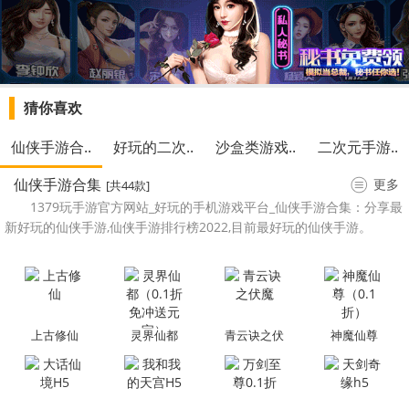
猜你喜欢
仙侠手游合..
好玩的二次..
沙盒类游戏..
二次元手游..
仙侠手游合集
更多
[共44款]
1379玩手游官方网站_好玩的手机游戏平台_仙侠手游合集：分享最
新好玩的仙侠手游,仙侠手游排行榜2022,目前最好玩的仙侠手游。
上古修仙
灵界仙都
青云诀之伏
神魔仙尊
（0.1折免冲
魔
（0.1 折）
送元宝）