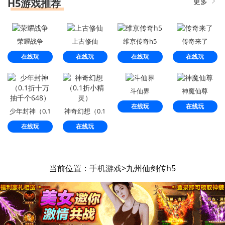
H5游戏推荐
更多
荣耀战争
上古修仙
维京传奇h5
传奇来了
在线玩
在线玩
在线玩
在线玩
斗仙界
神魔仙尊
在线玩
在线玩
少年封神（0.1
神奇幻想（0.1
折十万抽千个
折小精灵）
在线玩
在线玩
648）
当前位置：
手机游戏
>九州仙剑传h5