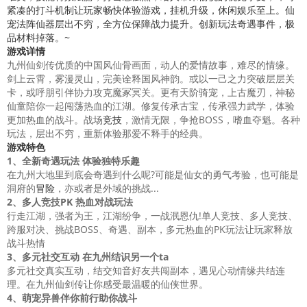
紧凑的打斗机制让玩家畅快体验游戏，挂机升级，
休闲
娱乐至上。仙
宠法阵仙器层出不穷，全方位保障战力提升。创新玩法奇遇事件，极
品材料掉落。~
游戏详情
九州仙剑传优质的中国风仙骨画面，动人的爱情故事，难尽的情缘。
剑上云霄，雾漫灵山，完美诠释国风神韵。或以一己之力突破层层关
卡，或呼朋引伴协力攻克魔冢冥关。更有天阶骑宠，上古魔刃，神秘
仙童陪你一起闯荡热血的江湖。修复传承古宝，传承强力武学，体验
更加热血的战斗。战场
竞技
，激情无限，争抢BOSS，嗜血夺魁。各种
玩法，层出不穷，重新体验那爱不释手的经典。
游戏特色
1、全新奇遇玩法 体验独特乐趣
在九州大地里到底会奇遇到什么呢?可能是仙女的勇气考验，也可能是
洞府的
冒险
，亦或者是外域的挑战...
2、多人竞技PK 热血对战玩法
行走江湖，强者为王，江湖纷争，一战泯恩仇!单人竞技、多人竞技、
跨服对决、挑战BOSS、奇遇、副本，多元热血的PK玩法让玩家释放
战斗热情
3、多元社交互动 在九州结识另一个ta
多元社交真实互动，结交知音好友共闯副本，遇见心动情缘共结连
理。在九州仙剑传让你感受最温暖的仙侠世界。
4、萌宠异兽伴你前行助你战斗