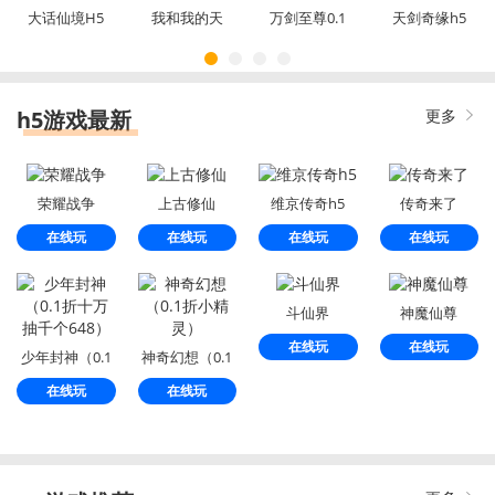
大话仙境H5
我和我的天
万剑至尊0.1
天剑奇缘h5
宫H5
折
h5游戏最新
更多
荣耀战争
上古修仙
维京传奇h5
传奇来了
在线玩
在线玩
在线玩
在线玩
斗仙界
神魔仙尊
在线玩
在线玩
少年封神（0.1
神奇幻想（0.1
折十万抽千个
折小精灵）
在线玩
在线玩
648）