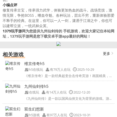
小编点评
修复传承古宝，传承强力武学，体验更加热血的战斗。战场竞技，激
情无限，争抢BOSS，嗜血夺魁。各种玩法，层出不穷，重新体验那爱
不释手的经典。在这里，你可以一人一剑，潇洒于江湖之中，你也可
以建帮立派，一统武林众英。
1379玩手游
网为您提供九州仙剑传的 手机游戏，欢迎大家记住本站网
址，1379玩手游网是您下载安卓手游app最好的网站！
相关游戏
更多
维京传奇h5
h5在线玩
有79万人在玩
2025-10-29
《维京传奇》是一款经典超变合击传奇页游！画面精美，操作...
九州仙剑传h5
在线玩
有14万人在玩
2022-12-20
《九州仙剑传》是一款以国风仙侠文化为背景的游戏。游...
双生幻想新
h5游戏
有97万人在玩
2023-10-31