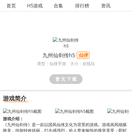
首页
H5游戏
合集
排行榜
资讯
九州仙剑传h5
仙侠
类型：仙侠手游
大小：在线玩
暂 无 下 载
游戏简介
游戏介绍：
《
九州仙剑传
》是一款以国风
仙侠
文化为背景的游戏。游戏画风细腻
唯美，技能特效炫丽，打击感强烈，给人带来愉悦的视觉享受；即时