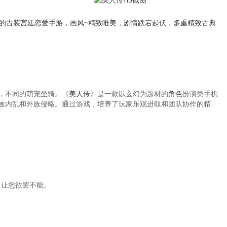
的古装宫廷恋爱手游，画风~精致唯美，剧情跌宕起伏，多重精致古典
，不同的萌宠坐骑。《
美人传
》是一款以玄幻为题材的
角色
扮演类手机
被内乱和外族侵略。通过游戏，培养了玩家乐观进取和团队协作的精
，让您欲罢不能。