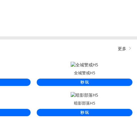
更多
全城警戒H5
秒 玩
暗影部落H5
秒 玩