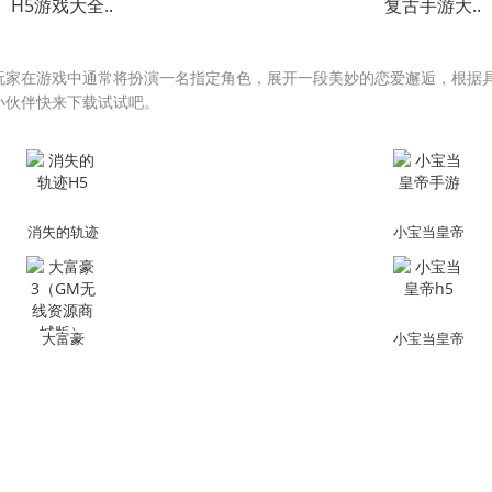
H5游戏大全..
复古手游大..
玩家在游戏中通常将扮演一名指定角色，展开一段美妙的恋爱邂逅，根据
小伙伴快来下载试试吧。
消失的轨迹
小宝当皇帝
H5
手游
大富豪
小宝当皇帝
3（GM无线
h5
资源商城
版）