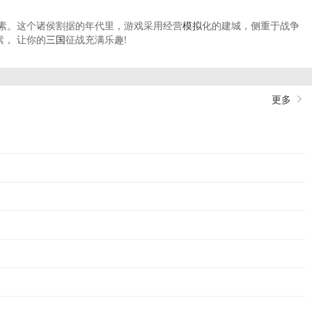
素。这个诸侯割据的年代里，游戏采用经营
模拟
化的建城，侧重于战争
， 让你的
三国
征战充满乐趣!
更多