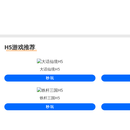
H5游戏推荐
大话仙境H5
秒 玩
铁杆三国H5
秒 玩