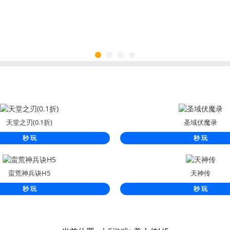
天堂之刃(0.1折)
圣域伏魔录
秒 玩
秒 玩
蛮荒神兵诀H5
天神传
秒 玩
秒 玩