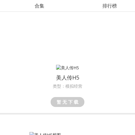
合集
排行榜
美人传H5
类型：模拟经营
暂 无 下 载