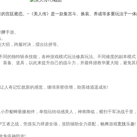
月的宫廷蜜恋。~《
美人传
》是一款集宫斗、换装、养成等多重玩法于一体
卡牌
手游。
法。
能大招，跨服对决，擂台比拼等。
不同的独特斩杀技能，各种游戏模式玩法修真玩法。不同难度的副本模式
、装备、道具，以此来提升自己的战斗力，并最终拯救华夏大陆，避免其
让人有记忆犹新的感觉，缠绵亲密倍增，助英雄逍遥成长!
佳人小乔貂蝉垂膝相伴，单指玩转动感美人，神将降临，横扫千军决战千里
VP王者之战，凭借实力肆虐全场，攻防辅助全力搭配，畅爽游戏
竞技
乐趣!
敌免疫神助攻!