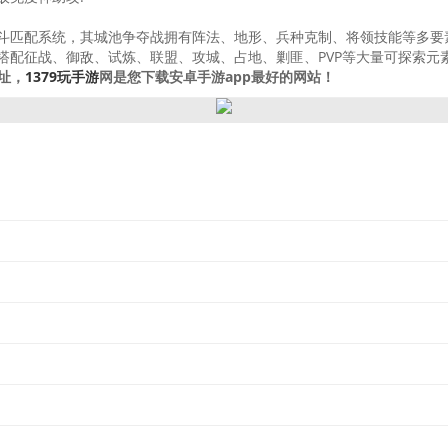
斗匹配系统，其城池争夺战拥有阵法、地形、兵种克制、将领技能等多要
配征战、御敌、试炼、联盟、攻城、占地、剿匪、PVP等大量可探索元素
址，
1379玩手游
网是您下载安卓手游app最好的网站！