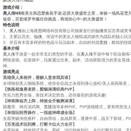
游戏介绍：
美人传
H5
唯美古风
恋爱
换装手游,还原大唐盛世之景，体验一场风花雪
妆容，百套绫罗华服任你挑选，再现你心中~的大唐盛世！
特色说明
1、
美人传
由上海晁图网络科技有限公司独家发行的
仙侠
类后宫养成类
2、主要以历史、
仙侠
、传说中的美女人物组成武姬作为战队的核心玩
3、并且有丰富多样的特色战斗玩法副本，自由的对战
竞技
，酷炫的技
基本介绍
美人传
手游是一款非常玄幻类型的手游。在
美人传
手游中每个职业都有
网络游戏。在游戏中，玩家通过任务、副本、活动获取强力的美女英雄
神。
游戏亮点
英雄美人来相伴，善解人意舍我其谁】
全球独创美人啪啪系统，使你在征战之余得到身心放松!美人画风唯美，
【狭路相逢勇者胜，酣畅淋漓经典PVP】
凭实力怒秀全场，靠技术决定胜负，还你最初的游戏乐趣!
【神将降临齐上阵，特效全开畅爽淋漓】
困魔塔、神兵演武阁、
竞技
场等多种PVE、PVP游戏模式，更有绝世
【单指玩转秀操作，一指超神肆虐全场】
全面突破传统摇杆，自由滑动，血战群英，逐鹿中原，战天下群雄，P
【百变战术玩到爽，打断卡位火力全开】
全景副本，特效招式齐全，晕眩、治疗特效到位，卡位打断切后排，无