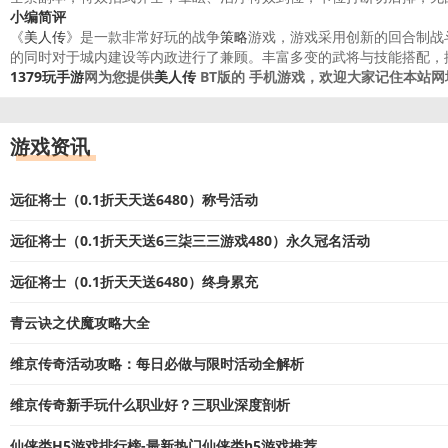
小编简评
《
美人传
》是一款非常好玩的战争
策略
游戏，游戏采用创新的回合制战
的同时对于城内建设等内政进行了兼顾。丰富多变的武将与技能搭配，搭
1379玩手游
网为您提供
美人传
BT版的 手机游戏，欢迎大家记住本站网
游戏资讯
远征将士（0.1折天天送6480）称号活动
远征将士（0.1折天天送6三柒三三游戏480）永久冠名活动
远征将士（0.1折天天送6480）终身累充
青云诀之伏魔攻略大全
维京传奇活动攻略：每日必做与限时活动全解析
维京传奇新手玩什么职业好？三职业深度剖析
仙侠类H5游戏排行榜-最新热门仙侠类h5游戏推荐