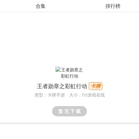
合集
排行榜
王者勋章之彩虹行动
卡牌
类型：卡牌手游
大小：h5游戏在线
暂 无 下 载