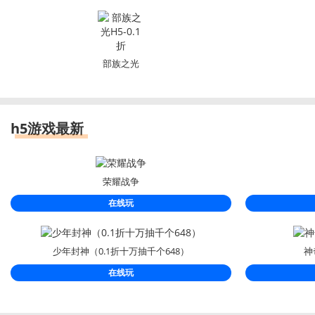
部族之光
H5-0.1折
h5游戏最新
荣耀战争
在线玩
少年封神（0.1折十万抽千个648）
神
在线玩