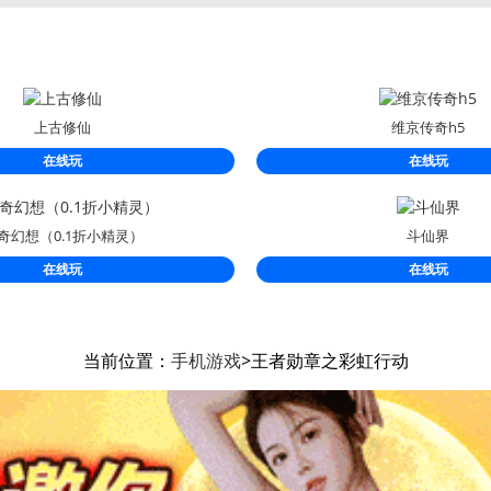
上古修仙
维京传奇h5
在线玩
在线玩
奇幻想（0.1折小精灵）
斗仙界
在线玩
在线玩
当前位置：
手机游戏
>王者勋章之彩虹行动