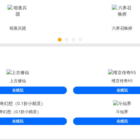
武魂觉醒-众
H5(0.1折)
神版
暗夜兵团
六界召唤师
上古修仙
维京传奇h5
在线玩
在线玩
奇幻想（0.1折小精灵）
斗仙界
在线玩
在线玩