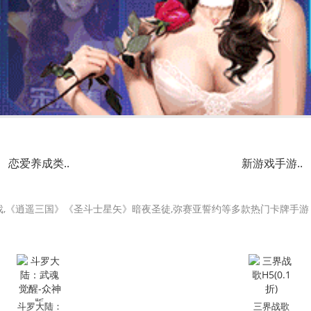
恋爱养成类..
新游戏手游..
游戏,《逍遥三国》《圣斗士星矢》暗夜圣徒,弥赛亚誓约等多款热门卡牌手游
斗罗大陆：
三界战歌